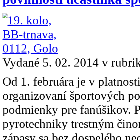
Vydané 5. 02. 2014 v rubri
Od 1. februára je v platnos
organizovaní športových pod
podmienky pre fanúšikov. 
pyrotechniky trestným čino
zápasy sa bez dospelého ne