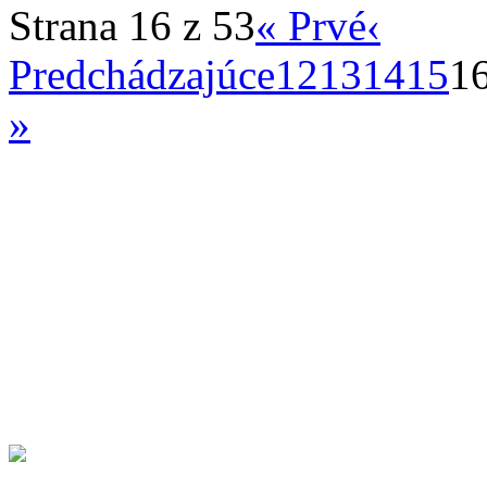
Strana 16 z 53
« Prvé
‹
Predchádzajúce
12
13
14
15
1
»