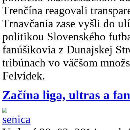
Trenčína reagovali transpar
Trnavčania zase vyšli do ulí
politikou Slovenského futba
fanúšikovia z Dunajskej Stre
tribúnach vo väčšom množst
Felvídek.
Začína liga, ultras a fa