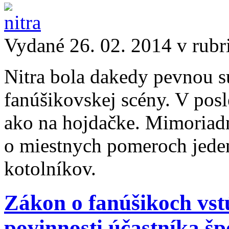
Vydané 26. 02. 2014 v rub
Nitra bola dakedy pevnou s
fanúšikovskej scény. V posl
ako na hojdačke. Mimoriadn
o miestnych pomeroch jeden
kotolníkov.
Zákon o fanúšikoch vstú
povinnosti účastníka š