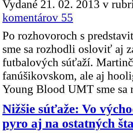
Vydané 21. 02. 2013 v rub
komentárov 55
Po rozhovoroch s predstavi
sme sa rozhodli osloviť aj 
futbalových súťaží. Martinč
fanúšikovskom, ale aj hooli
Young Blood UMT sme sa roz
Nižšie súťaže: Vo výcho
pyro aj na ostatných št