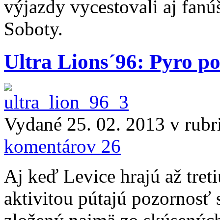
výjazdy vycestovali aj fan
Soboty.
Ultra Lions´96: Pyro 
Vydané 25. 02. 2013 v rub
komentárov 26
Aj keď Levice hrajú až tret
aktivitou pútajú pozornosť s