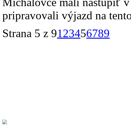
Michalovce mali nastúpiť v
pripravovali výjazd na tent
Strana 5 z 9
1
2
3
4
5
6
7
8
9