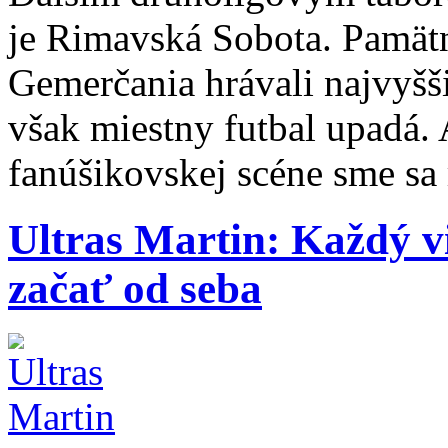
je Rimavská Sobota. Pamätn
Gemerčania hrávali najvyšš
však miestny futbal upadá. 
fanúšikovskej scéne sme sa
Ultras Martin: Každý vi
začať od seba