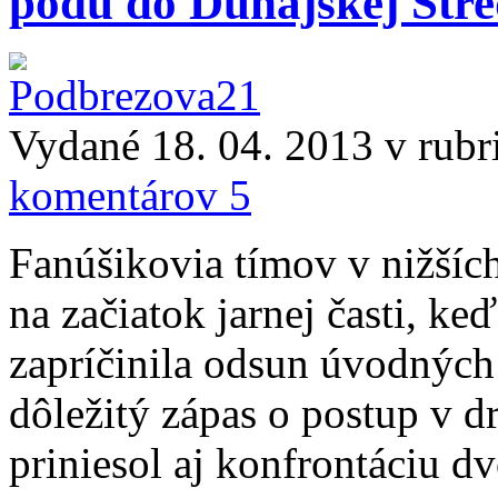
pôdu do Dunajskej Str
Vydané 18. 04. 2013 v rub
komentárov 5
Fanúšikovia tímov v nižších
na začiatok jarnej časti, k
zapríčinila odsun úvodných
dôležitý zápas o postup v dr
priniesol aj konfrontáciu 