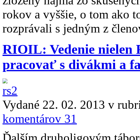
zložený najmä zo skúsenýc
rokov a vyššie, o tom ako t
rozprávali s jedným z členo
RIOIL: Vedenie nielen 
pracovať s divákmi a f
Vydané 22. 02. 2013 v rub
komentárov 31
Ďalším druholigovým táborom