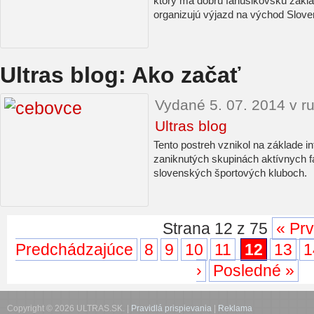
ktorý má dobrú fanúšikovskú základ
organizujú výjazd na východ Slove
Ultras blog: Ako začať
Vydané 5. 07. 2014 v r
Ultras blog
Tento postreh vznikol na základe i
zaniknutých skupinách aktívnych f
slovenských športových kluboch.
Strana 12 z 75
« Pr
Predchádzajúce
8
9
10
11
12
13
1
›
Posledné »
Copyright © 2026 ULTRAS.SK. |
Pravidlá prispievania
|
Reklama