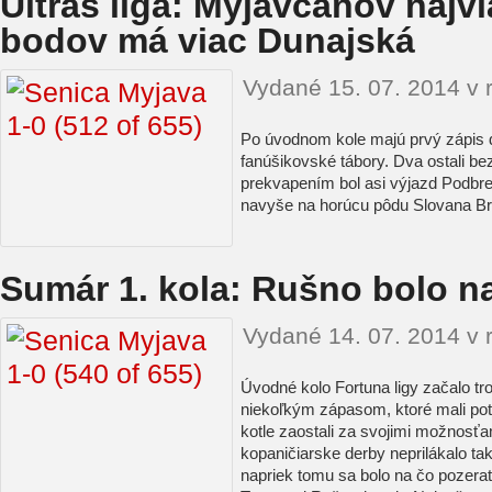
Ultras liga: Myjavčanov najvi
bodov má viac Dunajská
Vydané 15. 07. 2014 v 
Po úvodnom kole majú prvý zápis do
fanúšikovské tábory. Dva ostali b
prekvapením bol asi výjazd Podbre
navyše na horúcu pôdu Slovana Bra
Sumár 1. kola: Rušno bolo n
Vydané 14. 07. 2014 v 
Úvodné kolo Fortuna ligy začalo tr
niekoľkým zápasom, ktoré mali pot
kotle zaostali za svojimi možnosťa
kopaničiarske derby neprilákalo ta
napriek tomu sa bolo na čo pozerať