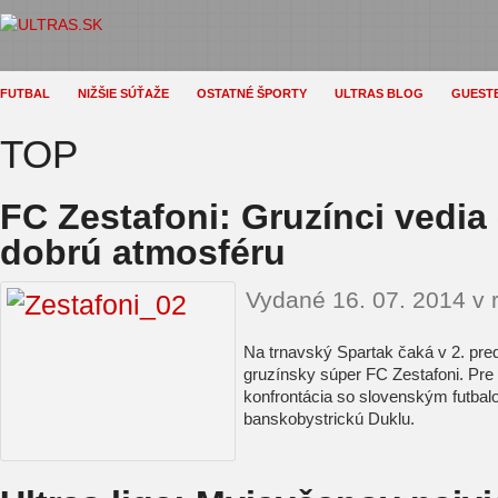
FUTBAL
NIŽŠIE SÚŤAŽE
OSTATNÉ ŠPORTY
ULTRAS BLOG
GUEST
TOP
FC Zestafoni: Gruzínci vedia
dobrú atmosféru
Vydané 16. 07. 2014 v 
Na trnavský Spartak čaká v 2. pred
gruzínsky súper FC Zestafoni. Pre 
konfrontácia so slovenským futbalo
banskobystrickú Duklu.