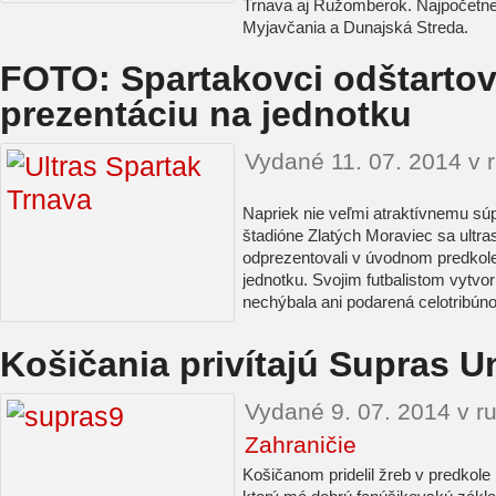
Trnava aj Ružomberok. Najpočetnej
Myjavčania a Dunajská Streda.
FOTO: Spartakovci odštartov
prezentáciu na jednotku
Vydané 11. 07. 2014 v 
Napriek nie veľmi atraktívnemu súp
štadióne Zlatých Moraviec sa ultr
odprezentovali v úvodnom predkol
jednotku. Svojim futbalistom vytvor
nechýbala ani podarená celotribúno
Košičania privítajú Supras U
Vydané 9. 07. 2014 v r
Zahraničie
Košičanom pridelil žreb v predkole