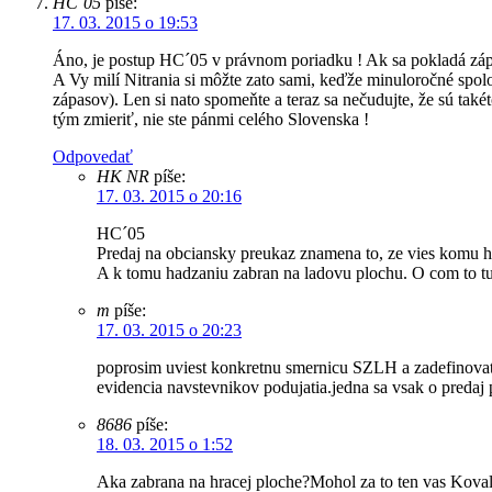
HC´05
píše:
17. 03. 2015 o 19:53
Áno, je postup HC´05 v právnom poriadku ! Ak sa pokladá zápas
A Vy milí Nitrania si môžte zato sami, keďže minuloročné spol
zápasov). Len si nato spomeňte a teraz sa nečudujte, že sú také
tým zmieriť, nie ste pánmi celého Slovenska !
Odpovedať
HK NR
píše:
17. 03. 2015 o 20:16
HC´05
Predaj na obciansky preukaz znamena to, ze vies komu ho 
A k tomu hadzaniu zabran na ladovu plochu. O com to tu 
m
píše:
17. 03. 2015 o 20:23
poprosim uviest konkretnu smernicu SZLH a zadefinovat 
evidencia navstevnikov podujatia.jedna sa vsak o predaj
8686
píše:
18. 03. 2015 o 1:52
Aka zabrana na hracej ploche?Mohol za to ten vas Koval,t