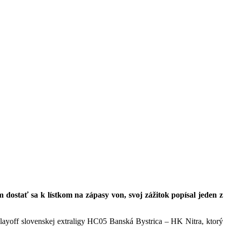
 dostať sa k lístkom na zápasy von, svoj zážitok popísal jeden z
playoff slovenskej extraligy HC05 Banská Bystrica – HK Nitra, ktorý