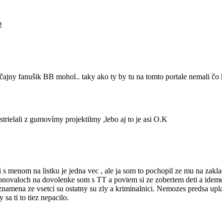
!
byčajny fanušik BB mohol.. taky ako ty by tu na tomto portale nemali 
trielali z gumovímy projektilmy ,lebo aj to je asi O.K
i s menom na listku je jedna vec , ale ja som to pochopil ze mu na zakl
onovaloch na dovolenke som s TT a poviem si ze zoberiem deti a ideme 
neznamena ze vsetci su ostatny su zly a kriminalnici. Nemozes predsa u
 sa ti to tiez nepacilo.