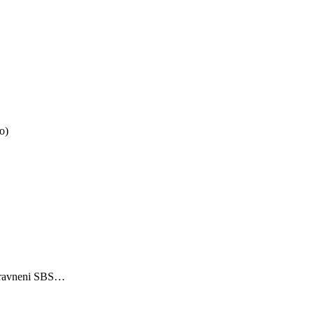
o)
opravneni SBS…