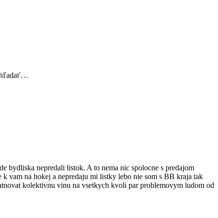
čo hľadať…
ade bydliska nepredali listok. A to nema nic spolocne s predajom
k vam na hokej a nepredaju mi listky lebo nie som s BB kraja tak
platnovat kolektivnu vinu na vsetkych kvoli par problemovym ludom od