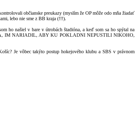
S a kontrolovali občianske preukazy (myslím že OP môže odo mňa žiadať
ami, lebo nie sme z BB kraja (!!!).
som ho našiel v bare v útrobách štadióna, a keď som sa ho spýtal na
RICA, IM NARIADIL, ABY KU POKLADNI NEPUSTILI NIKOHO,
ebo Košíc? Je vôbec takýto postup hokejového klubu a SBS v právnom