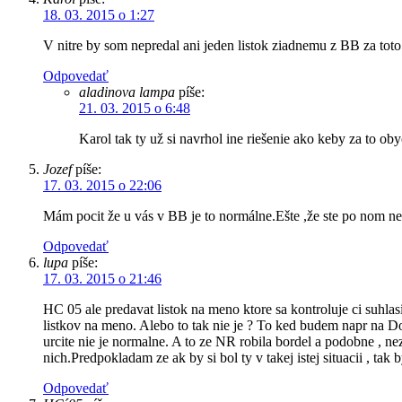
18. 03. 2015 o 1:27
V nitre by som nepredal ani jeden listok ziadnemu z BB za toto
Odpovedať
aladinova lampa
píše:
21. 03. 2015 o 6:48
Karol tak ty už si navrhol ine riešenie ako keby za to o
Jozef
píše:
17. 03. 2015 o 22:06
Mám pocit že u vás v BB je to normálne.Ešte ,že ste po nom nes
Odpovedať
lupa
píše:
17. 03. 2015 o 21:46
HC 05 ale predavat listok na meno ktore sa kontroluje ci suhlas
listkov na meno. Alebo to tak nie je ? To ked budem napr na D
urcite nie je normalne. A to ze NR robila bordel a podobne , 
nich.Predpokladam ze ak by si bol ty v takej istej situacii , tak by
Odpovedať