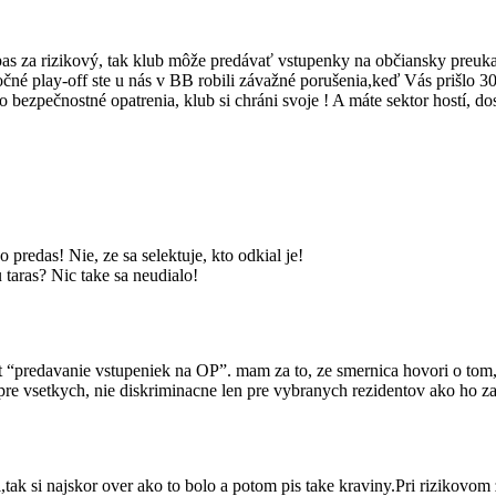
 za rizikový, tak klub môže predávať vstupenky na občiansky preukaz, 
očné play-off ste u nás v BB robili závažné porušenia,keď Vás prišlo 
to bezpečnostné opatrenia, klub si chráni svoje ! A máte sektor hostí, d
predas! Nie, ze sa selektuje, kto odkial je!
taras? Nic take sa neudialo!
“predavanie vstupeniek na OP”. mam za to, ze smernica hovori o tom, z
 pre vsetkych, nie diskriminacne len pre vybranych rezidentov ako ho 
ak si najskor over ako to bolo a potom pis take kraviny.Pri rizikovom 