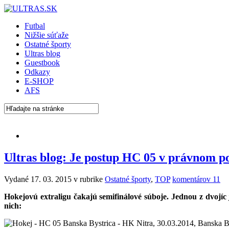
Futbal
Nižšie súťaže
Ostatné športy
Ultras blog
Guestbook
Odkazy
E-SHOP
AFS
Ultras blog: Je postup HC 05 v právnom p
Vydané 17. 03. 2015 v rubrike
Ostatné športy
,
TOP
komentárov 11
Hokejovú extraligu čakajú semifinálové súboje. Jednou z dvojíc 
nich: