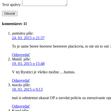
Text správy:
komentárov 11
antinitra
píše:
24. 03. 2015 o 21:37
To je same beeee beeeeee beeeeeee plackovia, to nie mi to oni :
Odpovedať
Matúš.
píše:
19. 03. 2015 o 15:48
V tej Bystrici je všetko možne….humus.
Odpovedať
macko
píše:
18. 03. 2015 o 9:13
mal si odmietnut ukazat OP a zavolat policiu za zneuzivanie 
Odpovedať
Karol
píše: