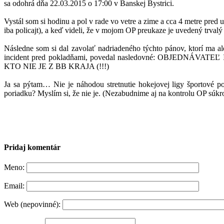
sa odohrá dňa 22.03.2015 o 17:00 v Banskej Bystrici.
Vystál som si hodinu a pol v rade vo vetre a zime a cca 4 metre pred
iba policajt), a keď videli, že v mojom OP preukaze je uvedený trvalý
Následne som si dal zavolať nadriadeného týchto pánov, ktorí ma al
incident pred pokladňami, povedal nasledovné: OBJED
KTO NIE JE Z BB KRAJA (!!!)
Ja sa pýtam… Nie je náhodou stretnutie hokejovej ligy športové po
poriadku? Myslím si, že nie je. (Nezabudnime aj na kontrolu OP súk
Pridaj komentár
Meno:
Email:
Web
(nepovinné)
: