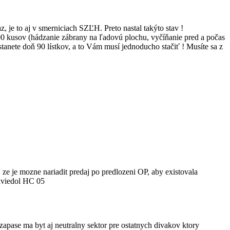
je to aj v smerniciach SZĽH. Preto nastal takýto stav !
300 kusov (hádzanie zábrany na ľadovú plochu, vyčíňanie pred a počas
ostanete doň 90 lístkov, a to Vám musí jednoducho stačiť ! Musíte sa z
e je mozne nariadit predaj po predlozeni OP, aby existovala
zaviedol HC 05
zapase ma byt aj neutralny sektor pre ostatnych divakov ktory