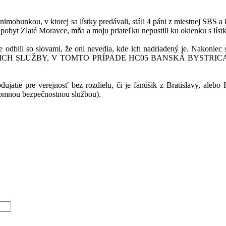
 unimobunkou, v ktorej sa lístky predávali, stáli 4 páni z miestnej SB
 pobyt Zlaté Moravce, mňa a moju priateľku nepustili ku okienku s lístk
e odbili so slovami, že oni nevedia, kde ich nadriadený je. Nakoniec 
NÁVATEĽ ICH SLUŽBY, V TOMTO PRÍPADE HC05 BANSKÁ BYST
dujatie pre verejnosť bez rozdielu, či je fanúšik z Bratislavy, al
romnou bezpečnostnou službou).